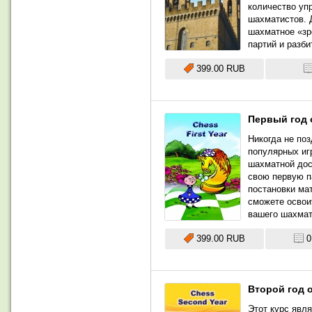
количество уп
шахматистов. 
шахматное «зр
партий и разб
399.00 RUB
Первый год 
Никогда не поз
популярных игр
шахматной дос
свою первую п
постановки мат
сможете освои
вашего шахмат
399.00 RUB
0
Второй год 
Этот курс явл