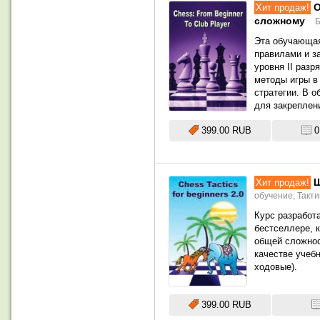
О
Хит продаж!
сложному
Б
Эта обучающая
правилами и з
уровня II разр
методы игры в
стратегии. В 
для закреплен
399.00 RUB
0
Ш
Хит продаж!
обучение,
Такти
Курс разработа
бестселлере, 
общей сложнос
качестве учебн
ходовые).
399.00 RUB