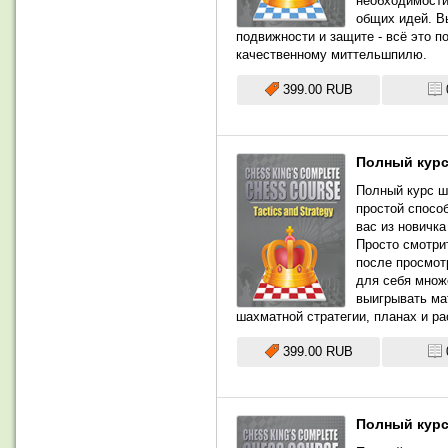
необходимости
общих идей. В
подвижности и защите - всё это 
качественному миттельшпилю.
399.00 RUB
Полный курс
Полный курс ш
простой спосо
вас из новичк
Просто смотри
после просмотр
для себя множ
выигрывать ма
шахматной стратегии, планах и р
399.00 RUB
Полный курс