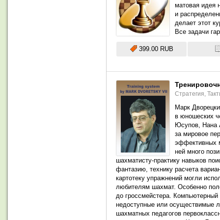
матовая идея 
и распределен
делает этот к
Все задачи га
399.00 RUB
Тренировочн
Стратегия,
Такт
Марк Дворецки
в юношеских ч
Юсупов, Нана 
за мировое пе
эффективных ме
ней много поз
шахматисту-практику навыков пои
фантазию, технику расчета вариа
картотеку упражнений могли испо
любителям шахмат. Особенно поле
до гроссмейстера. Компьютерный 
недоступные или осуществимые ли
шахматных педагогов первоклассн