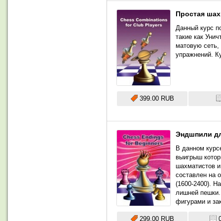
Простая шах
Данный курс п
такие как Уни
матовую сеть,
упражнений. К
399.00 RUB
Эндшпили д
В данном курс
выигрыш котор
шахматистов и
составлен на 
(1600-2400). 
лишней пешки.
фигурами и за
299.00 RUB