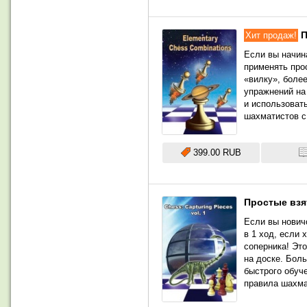
П
Хит продаж!
Если вы начин
применять про
«вилку», более
упражнений на
и использовать
шахматистов с 
399.00 RUB
Простые взя
Если вы нович
в 1 ход, если 
соперника! Эт
на доске. Бол
быстрого обуч
правила шахма