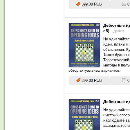
399.00 RUB
0
Дебютные ид
e5)
Дебют
Не удивляйтес
идеи, планы и
объяснения. К
Также будет п
Теоретический
методы в полу
обзор актуальных вариантов.
399.00 RUB
0
Дебютные ид
Не удивляйтес
быстрый спосо
наблюдайте за
шахматистов и