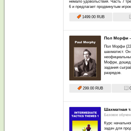
немало удовольствия. Часть 7 тр
6 и предлагает продвинутым игро
1499.00 RUB
Пол Морфи -
Пол Морфи (22
шахматист. Он
неофициальным
Мофри, дошедш
задания сыгра
разрядов.
299.00 RUB
Шахматная т
Базовое обучен
Курс начально
задач для про