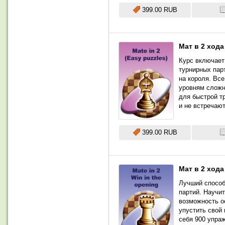
399.00 RUB
Мат в 2 ход
Курс включает
турнирных пар
на короля. Вс
уровням сложн
для быстрой т
и не встречаю
399.00 RUB
Мат в 2 хода
Лучший способ
партий. Научи
возможность о
упустить свой 
себя 900 упраж