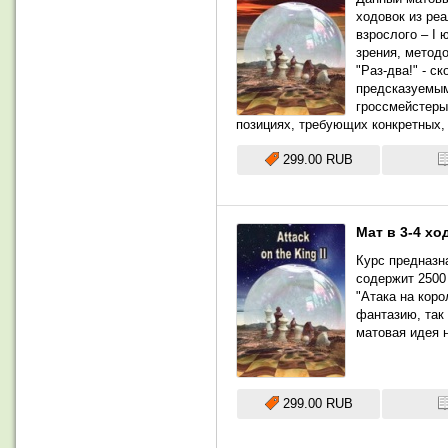
ходовок из ре
взрослого – I 
зрения, метод
"Раз-два!" - с
предсказуемым
гроссмейстеры
позициях, требующих конкретных,
299.00 RUB
Мат в 3-4 хо
Курс предназна
содержит 2500
"Атака на коро
фантазию, так 
матовая идея 
299.00 RUB