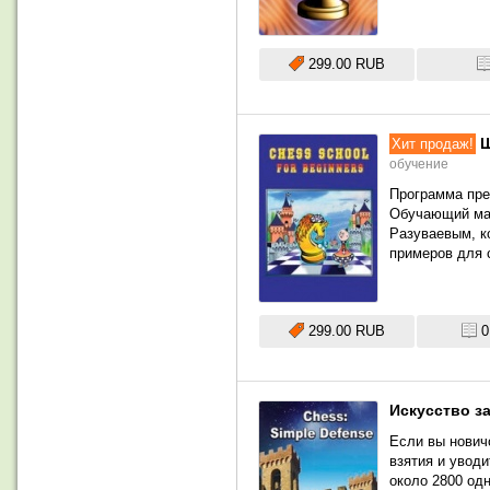
299.00 RUB
Ш
Хит продаж!
обучение
Программа пре
Обучающий ма
Разуваевым, к
примеров для 
299.00 RUB
0
Искусство з
Если вы нович
взятия и уводи
около 2800 од