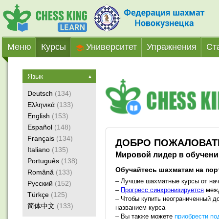
Меню
Курсы
Университет
Упражнения
Ст
Язык
▲
Deutsch
(134)
Ελληνικά
(133)
English
(153)
Español
(148)
Français
(134)
ДОБРО ПОЖАЛОВАТЬ
Italiano
(135)
Мировой лидер в обучен
Português
(138)
Обучайтесь шахматам на порт
Română
(133)
– Лучшие шахматные курсы от на
Русский
(152)
–
Прогресс синхронизируется
межд
Türkçe
(125)
– Чтобы купить неограниченный до
简体中文
(133)
названием курса
– Вы также можете
приобрести по