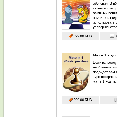
обучения. В н
технические п
важными поняти
научитесь под
использовать 
усовершенство
399.00 RUB
0
Мат в 1 ход 
Если вы целеу
необходимо ум
подойдет вам 
курс прекрасн
мат в 1 ход, в
399.00 RUB