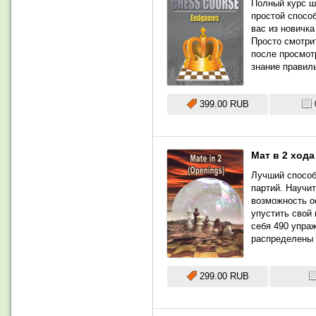
Полный курс ш
простой спосо
вас из новичк
Просто смотри
после просмотр
знание правил
399.00 RUB
Мат в 2 хода
Лучший способ
партий. Научи
возможность о
упустить свой 
себя 490 упраж
распределены 
299.00 RUB