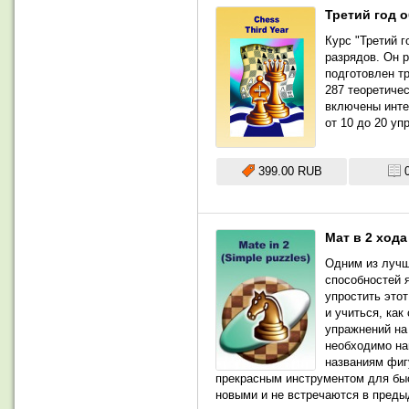
Третий год 
Курс "Третий 
разрядов. Он 
подготовлен т
287 теоретиче
включены инте
от 10 до 20 уп
399.00 RUB
Мат в 2 хода
Одним из лучш
способностей 
упростить этот
и учиться, как
упражнений на 
необходимо на
названиям фиг
прекрасным инструментом для быс
новыми и не встречаются в преды