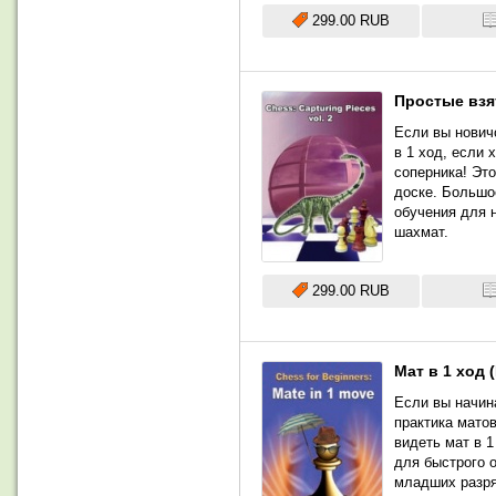
299.00 RUB
Простые взя
Если вы нович
в 1 ход, если 
соперника! Эт
доске. Большо
обучения для 
шахмат.
299.00 RUB
Мат в 1 ход
Если вы начин
практика матов
видеть мат в 
для быстрого 
младших разря