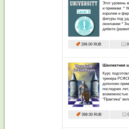
Этот уровень 
и приемам: * У
королем и фер
фигуры под уд
окончании * Зн
дебюте (разви
299.00 RUB
0
Шахматная шк
Курс подготов
тренера РСФСР
дополнен прим
последних лет
возможностью 
"Практика" вк
399.00 RUB