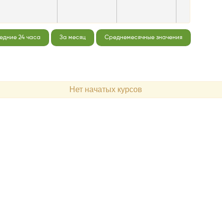
едние 24 часа
За месяц
Среднемесячные значения
Нет начатых курсов