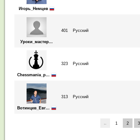
Игорь_Немцев
401
Русский
Уроки_мастерства
323
Русский
Chessmania_plus
313
Русский
Вотинцев_Евгений
←
1
2
3