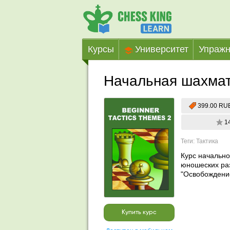
Курсы
Университет
Упражн
Начальная шахматн
399.00 RU
1
Теги: Тактика
Курс начально
юношеских раз
"Освобождение
Купить курс