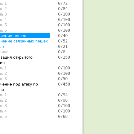
ть 1
   0/72  
ть 2
   0/84  
ть 3
   0/100 
ть 4
   0/100 
ть 5
   0/100 
ть 6
   0/100 
ечение пешек
   0/40  
чение связанных пешек
   0/52  
ен
   0/21  
ница
   0/6   
зация открытого
   0/250 
ния
ть 1
   0/100 
ть 2
   0/100 
ть 3
   0/50  
чение под атаку по
   0/458 
ли
ть 1
   0/94  
ть 2
   0/96  
ть 3
   0/100 
ть 4
   0/100 
ть 5
   0/68  