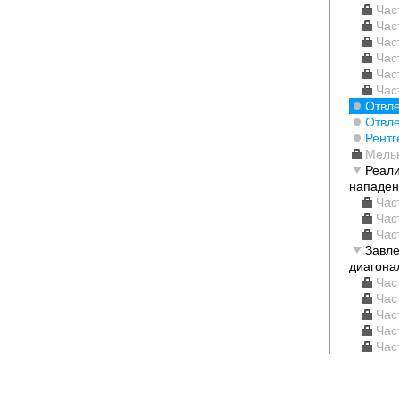
Час
Час
Час
Час
Час
Час
Отвл
Отвле
Рентг
Мель
Реали
нападе
Час
Час
Час
Завле
диагона
Час
Час
Час
Час
Час