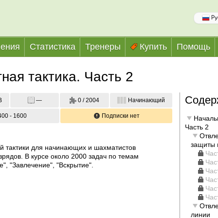
Ру
ения
Статистика
Тренеры
Купить
Помощь
ая тактика. Часть 2
Содер
B
—
0 / 2004
Начинающий
400 - 1600
Подписки нет
Началь
Часть 2
Отвле
защиты 
й тактики для начинающих и шахматистов 
Час
рядов. В курсе около 2000 задач по темам 
Час
", "Завлечение", "Вскрытие".
Час
Час
Час
Час
Отвле
линии