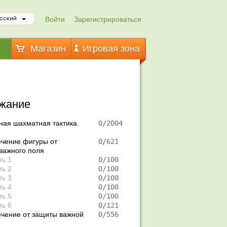
Войти
Зарегистрироваться
сский
Магазин
Игровая зона
жание
ная шахматная тактика.
   0/2004
чение фигуры от
   0/621 
важного поля
ть 1
   0/100 
ть 2
   0/100 
ть 3
   0/100 
ть 4
   0/100 
ть 5
   0/100 
ть 6
   0/121 
чение от защиты важной
   0/556 