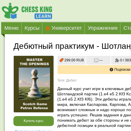
Меню
Курсы
Университет
Упражнения
Ст
Дебютный практикум - Шотлан
299.00 RUB
—
0 / 383
Подписки
Теги: Дебют
Данный курс учит игре в ключевых де
Шотландской партии (1.e4 e5 2.Kf3 Kc6
(1.e4 e5 2.Kf3 Kf6). Эти дебюты игра
мира, включая Каспарова, Карпова, А
возникают сложные и надо хорошо пон
играть успешно. Решив задания в дан
понимать дебют за обе стороны и не 
Купить курс
дебютной позиции в реальной партии