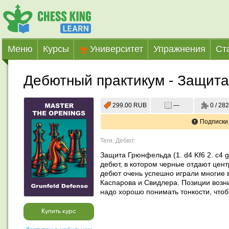
Меню
Курсы
Университет
Упражнения
Ст
Дебютный практикум - Защит
299.00 RUB
—
0 / 282
Подписки
Теги: Дебют
Защита Грюнфельда (1. d4 Kf6 2. c4 g6
дебют, в котором черные отдают центр
дебют очень успешно играли многие 
Каспарова и Свидлера. Позиции возн
надо хорошо понимать тонкости, чтоб
Купить курс