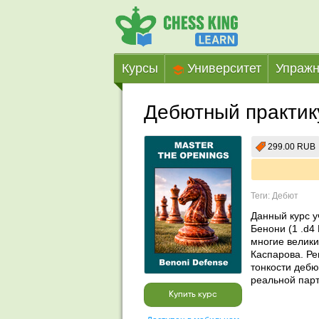
Курсы
Университет
Упражн
Дебютный практик
299.00 RUB
Теги: Дебют
Данный курс у
Бенони (1 .d4 
многие велики
Каспарова. Ре
тонкости дебю
реальной парт
Купить курс