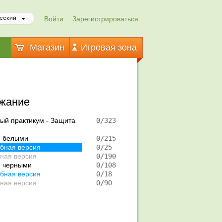
Войти
Зарегистрироваться
сский
Магазин
Игровая зона
жание
ый практикум - Защита
   0/323 
я белыми
   0/215 
бная версия
   0/25  
ная версия
   0/190 
я черными
   0/108 
бная версия
   0/18  
ная версия
   0/90  