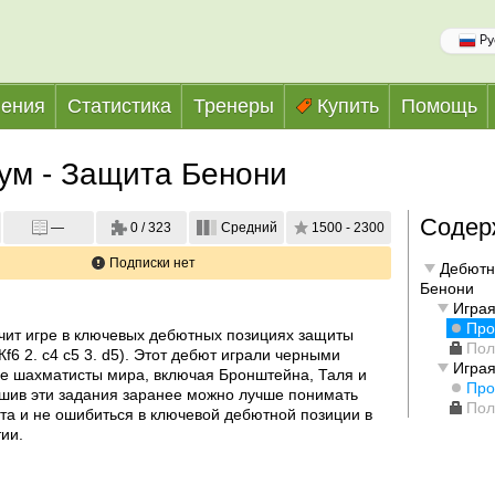
Ру
ения
Статистика
Тренеры
Купить
Помощь
ум - Защита Бенони
Содер
—
0 / 323
Средний
1500 - 2300
Подписки нет
Дебютн
Бенони
Игра
Про
чит игре в ключевых дебютных позициях защиты 
Пол
Кf6 2. c4 c5 3. d5). Этот дебют играли черными 
Игра
е шахматисты мира, включая Бронштейна, Таля и 
Про
шив эти задания заранее можно лучше понимать 
Пол
та и не ошибиться в ключевой дебютной позиции в 
ии.