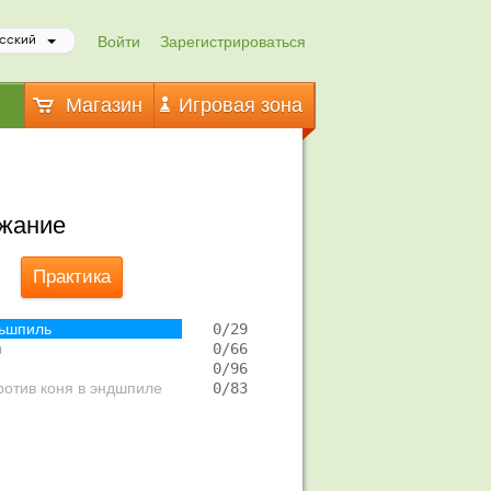
Войти
Зарегистрироваться
сский
Магазин
Игровая зона
жание
Практика
ьшпиль
   0/29  
ы
   0/66  
а
   0/96  
ротив коня в эндшпиле
   0/83  