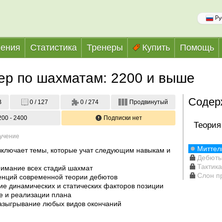
Ру
ения
Статистика
Тренеры
Купить
Помощь
тер по шахматам: 2200 и выше
Содер
B
0 / 127
0 / 274
Продвинутый
200 - 2400
Подписки нет
Теория
бучение
Миттел
включает темы, которые учат следующим навыкам и 
Дебют
Тактик
нимание всех стадий шахмат

Слон п
енций современной теории дебютов

ие динамических и статических факторов позиции 
е и реализации плана

азыгрывание любых видов окончаний