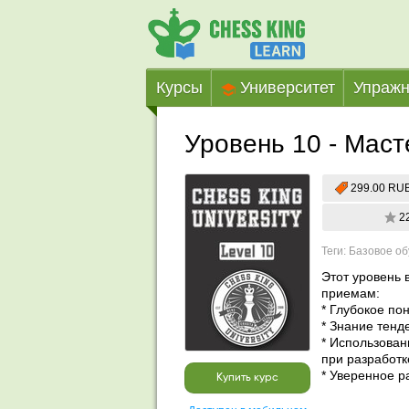
Курсы
Университет
Упражн
Уровень 10 - Мас
299.00 RU
2
Теги: Базовое о
Этот уровень 
приемам:

* Глубокое по
* Знание тенд
* Использован
при разработк
* Уверенное р
Купить курс