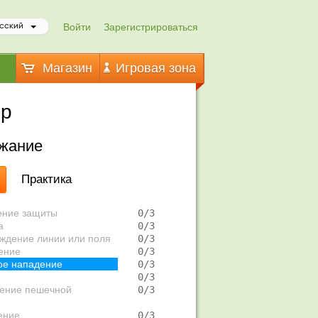
Войти
Зарегистрироваться
сский
Магазин
Игровая зона
ор
жание
Практика
ение защиты
   0/3   
а
   0/3   
ждение линии или поля
   0/3   
ение
   0/3   
ое нападение
   0/3   
   0/3   
ение пешечной
   0/3   
ение
   0/3   