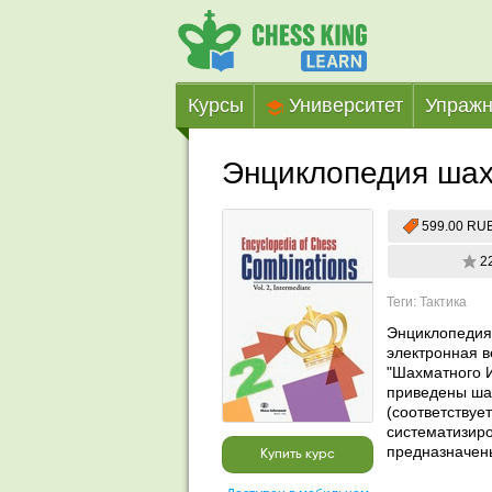
Курсы
Университет
Упражн
Энциклопедия ша
599.00 RU
2
Теги: Тактика
Энциклопедия 
электронная в
"Шахматного И
приведены ша
(соответствуе
систематизиро
предназначен
Купить курс