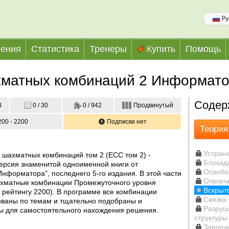
Ру
ения
Статистика
Тренеры
Купить
Помощь
хматных комбинаций 2 Информат
Содер
B
0 / 30
0 / 942
Продвинутый
200 - 2200
Подписки нет
Теория
Устран
шахматных комбинаций том 2 (ECC том 2) - 
Блокад
ерсия знаменитой одноименной книги от 
Освобо
нформатора", последнего 5-го издания. В этой части 
Отвлеч
хматные комбинации Промежуточного уровня 
Вскрыт
т рейтингу 2200). В программе все комбинации 
Связка
ваны по темам и тщательно подобраны и 
Разруш
ы для самостоятельного нахождения решения.
структуры
Завлеч