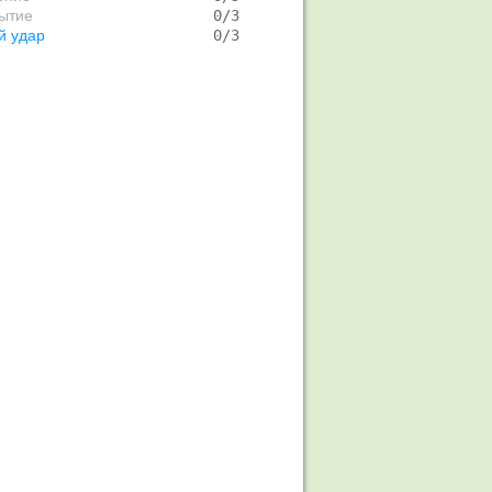
ытие
   0/3   
й удар
   0/3   