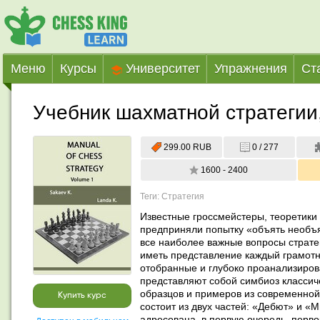
Меню
Курсы
Университет
Упражнения
Ст
Учебник шахматной стратегии,
299.00 RUB
0 / 277
1600 - 2400
Теги: Стратегия
Известные гроссмейстеры, теоретики 
предприняли попытку «объять необъя
все наиболее важные вопросы стратег
иметь представление каждый грамотн
отобранные и глубоко проанализиров
представляют собой симбиоз классиче
образцов и примеров из современной 
Купить курс
состоит из двух частей: «Дебют» и «М
адресована, в первую очередь, перво