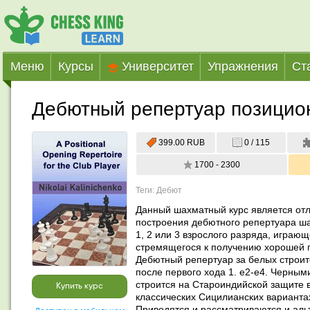
Меню
Курсы
Университет
Упражнения
Ст
Дебютный репертуар позицио
399.00 RUB
0 / 115
1700 - 2300
Теги: Дебют
Данный шахматный курс является от
построения дебютного репертуара ша
1, 2 или 3 взрослого разряда, играю
стремящегося к получению хорошей 
Дебютный репертуар за белых строитс
после первого хода 1. e2-e4. Черным
строится на Староиндийской защите в
Купить курс
классических Сицилианских вариантах 
Приводятся и рассматриваются и аль