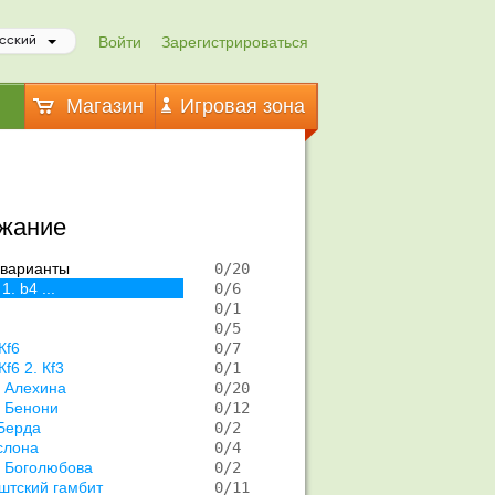
Войти
Зарегистрироваться
сский
Магазин
Игровая зона
жание
 варианты
   0/20  
 1. b4 ...
   0/6   
   0/1   
   0/5   
Кf6
   0/7   
Кf6 2. Кf3
   0/1   
 Алехина
   0/20  
 Бенони
   0/12  
Берда
   0/2   
слона
   0/4   
 Боголюбова
   0/2   
штский гамбит
   0/11  