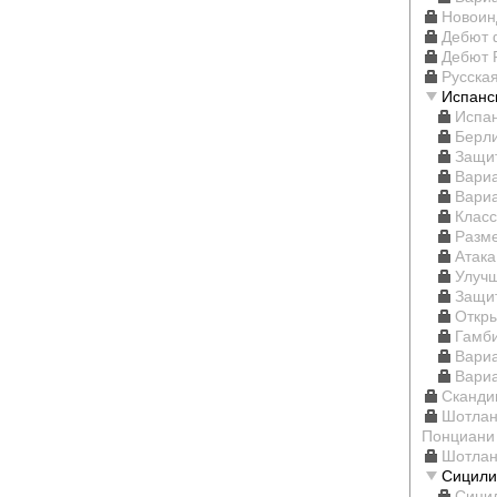
Новоин
Дебют 
Дебют 
Русска
Испанс
Испан
Берл
Защи
Вари
Вариа
Класс
Разм
Атак
Улуч
Защи
Откр
Гамб
Вари
Вари
Сканди
Шотлан
Понциани
Шотлан
Сицили
Сици