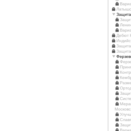
Вари
Латышс
Защита
Защи
Ленин
Вари
Дебют 
Индийс
Защита
Защита
Ферзев
Ферз
Прин
Контр
Кембр
Разм
Орто
Защи
Систе
Меран
Московс
Улуч
Слав
Защи
Вариа