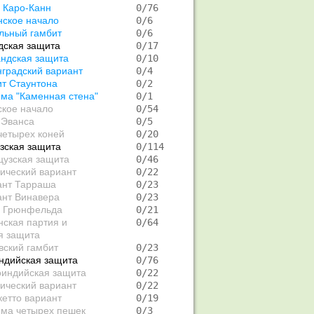
 Каро-Канн
   0/76  
нское начало
   0/6   
льный гамбит
   0/6   
дская защита
   0/17  
ндская защита
   0/10  
градский вариант
   0/4   
т Стаунтона
   0/2   
ма "Каменная стена"
   0/1   
ское начало
   0/54  
 Эванса
   0/5   
четырех коней
   0/20  
зская защита
   0/114 
цузская защита
   0/46  
ический вариант
   0/22  
ант Тарраша
   0/23  
ант Винавера
   0/23  
 Грюнфельда
   0/21  
нская партия и
   0/64  
я защита
вский гамбит
   0/23  
ндийская защита
   0/76  
оиндийская защита
   0/22  
ический вариант
   0/22  
етто вариант
   0/19  
ема четырех пешек
   0/3   