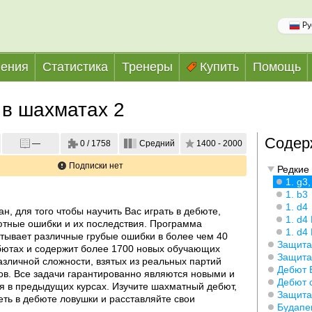
Ру
ения
Статистика
Тренеры
Купить
Помощь
в шахматах 2
Содер
—
0 / 1758
Средний
1400 - 2000
Подписки нет
Редкие
1. g3,
1. b3
1. d4
н, для того чтобы научить Вас играть в дебюте, 
1. d4 
тные ошибки и их последствия. Программа 
1. d4 
тывает различные грубые ошибки в более чем 40 
Защита
ютах и содержит более 1700 новых обучающих 
Защита
зличной сложности, взятых из реальных партий 
Дебют 
ов. Все задачи гарантированно являются новыми и 
Дебют 
я в предыдущих курсах. Изучите шахматный дебют, 
Защита
еть в дебюте ловушки и расставляйте свои 
Будапе