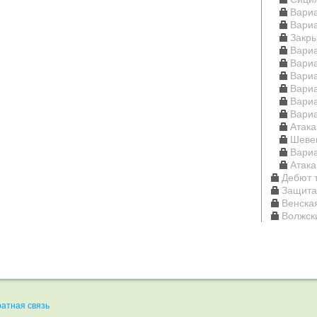
Вари
Вариа
Закры
Вари
Вари
Вариа
Вари
Вари
Вари
Атака
Шеве
Вари
Атака
Дебют 
Защита
Венска
Волжск
атная связь