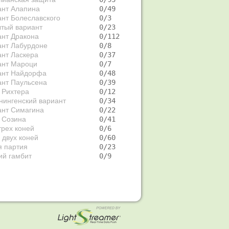
ант Алапина
   0/49  
нт Болеславского
   0/3   
тый вариант
   0/23  
ант Дракона
   0/112 
ант Лабурдоне
   0/8   
нт Ласкера
   0/37  
ант Мароци
   0/7   
ант Найдорфа
   0/48  
ант Паульсена
   0/39  
 Рихтера
   0/12  
нингенский вариант
   0/34  
ант Симагина
   0/22  
 Созина
   0/41  
трех коней
   0/6   
 двух коней
   0/60  
я партия
   0/23  
ий гамбит
   0/9   