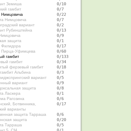
ант Земиша
   0/10  
кий гамбит
   0/7   
 Нимцовича
   0/22  
та Нимцовича
   0/7   
градский вариант
   0/2   
ант Рубинштейна
   0/13  
Нимцовича
   0/9   
кая защита
   0/1   
 Филидора
   0/17  
 Пирца-Уфимцева
   0/60  
ый гамбит
   0/133 
евый гамбит
   0/34  
ятый ферзевый гамбит
   0/18  
гамбит Альбина
   0/3   
иджспрингский вариант
   0/5   
енный вариант
   0/9   
доксальная защита
   0/8   
та Ласкера
   0/1   
ма Рагозина
   0/6   
ский, Ботвинника,
   0/17  
кий варианты
шенная защита Тарраша
   0/6   
янская защита
   0/20  
та Тарраша
   0/5   
нт 5. Сf4
   0/1   