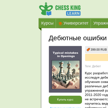
Курсы
Университет
Упражн
Дебютные ошибки 
399.00 RUB
Теги: Дебют
Курс разработа
исследуя дебю
обучения охва
различных деб
упражнений ра
2011-2020 год
не встречаютс
Купить курс
научитесь вид
собственные!