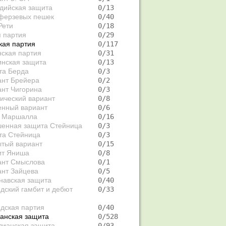
дийская защита
   0/13  
ферзевых пешек
   0/40  
Рети
   0/18  
я партия
   0/29  
кая партия
   0/117 
ская партия
   0/31  
инская защита
   0/13  
та Берда
   0/3   
ант Брейера
   0/2   
нт Чигорина
   0/3   
ический вариант
   0/8   
енный вариант
   0/6   
а Маршалла
   0/16  
шенная защита Стейница
   0/3   
та Стейница
   0/3   
ытый вариант
   0/15  
ит Яниша
   0/8   
ант Смыслова
   0/1   
ант Зайцева
   0/5   
навская защита
   0/40  
дский гамбит и дебют
   0/33  
дская партия
   0/40  
анская защита
   0/528 
лианская защита
   0/93  