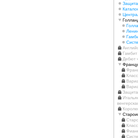
Защита
Катало
Центра
Голлан
Голла
Ленин
Гамби
Систе
Англий
Гамбит
Дебют 
Францу
Фран
Класс
Вари
Вари
Защита
Италья
венгерска
Короле
Старои
Стар
Класс
Фианк
Сист