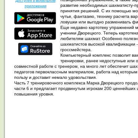
Доступен в мобильном
развитие необходимых шахматисту-пра
приложении
принятия решений. С их помощью мож
чутье, фантазию, технику расчета вар
ловушки или выгодно разменивать фиг
Еще недавно картотеку упражнений м
ученики Дворецкого. Теперь картотека
любителям шахмат. Особенно полезно
шахматистов высокой квалификации - 
гроссмейстера.

Компьютерный комплекс позволит вам
тренировки, ранее недоступные или 
совместной работе с тренером, на много лет обеспечит шах
педагогов первоклассным материалом, работа над которым
пользу и доставит немало удовольствия.

Часть 7 тренировочного комплекса Марка Дворецкого прод
части 6 и предлагает продвинутым игрокам 200 ценнейших
повышения уровня.