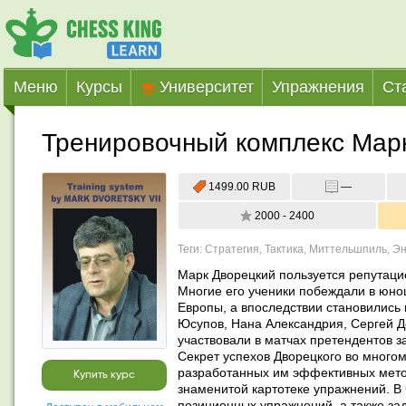
Меню
Курсы
Университет
Упражнения
Ст
Тренировочный комплекс Марк
1499.00 RUB
—
2000 - 2400
Теги: Стратегия, Тактика, Миттельшпиль, 
Марк Дворецкий пользуется репутацие
Многие его ученики побеждали в юно
Европы, а впоследствии становились 
Юсупов, Нана Александрия, Сергей Д
участвовали в матчах претендентов за
Секрет успехов Дворецкого во многом
разработанных им эффективных метода
Купить курс
знаменитой картотеке упражнений. В ч
позиционных упражнений, а также зад