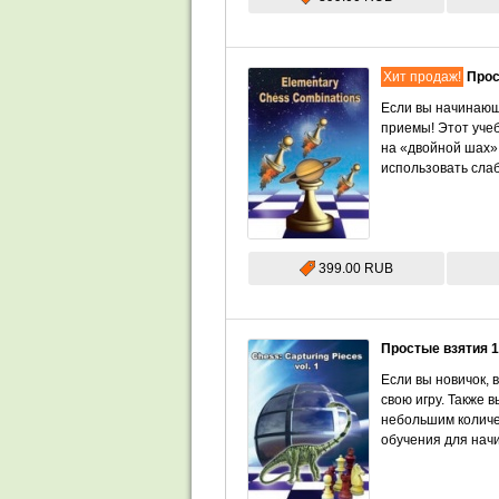
Хит продаж!
Прос
Если вы начинающ
приемы! Этот учеб
на «двойной шах»
использовать слаб
399.00 RUB
Простые взятия 
Если вы новичок, 
свою игру. Также 
небольшим количе
обучения для нач