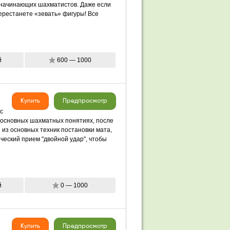
 начинающих шахматистов. Даже если
ерестанете «зевать» фигуры! Все
й
600 — 1000
Купить
Предпросмотр
с
и основных шахматных понятиях, после
 из основных техник постановки мата,
ческий прием "двойной удар", чтобы
й
0 — 1000
Купить
Предпросмотр