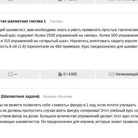
тая шахматная тактика 1
Тактика
ий шахматист, вам необходимо знать и уметь применять простые тактически
ный курс содержит более 2500 упражнений на «вилку», более 500 упражнени
 и 310 упражнений на «открытый шах». Научитесь уничтожать защиту короля 
ость 8-ой (1-й) горизонтали на 480 примерах. Курс предназначен для шахмати
—
0 / 4385
Начинающи
1 (Шахматные задачи)
Базовое обучение
вы не можете позволить себе «зевнуть» фигуру в 1 ход, если хотите улучшать
вы не должны пропустить случая взять фигуру соперника! Этот учебный курс 
ством фигур на доске. Большое количество упражнений делает этот курс от
инающих шахматистов. Он предназначен для игроков, которые знают правила