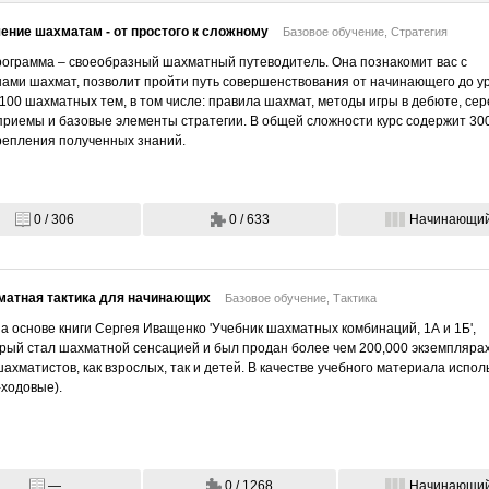
ение шахматам - от простого к сложному
Базовое обучение,
Стратегия
ограмма – своеобразный шахматный путеводитель. Она познакомит вас с
ами шахмат, позволит пройти путь совершенствования от начинающего до уро
00 шахматных тем, в том числе: правила шахмат, методы игры в дебюте, сер
риемы и базовые элементы стратегии. В общей сложности курс содержит 300
репления полученных знаний.
0 / 306
0 / 633
Начинающи
атная тактика для начинающих
Базовое обучение,
Тактика
а основе книги Сергея Иващенко 'Учебник шахматных комбинаций, 1А и 1Б',
орый стал шахматной сенсацией и был продан более чем 200,000 экземпляра
хматистов, как взрослых, так и детей. В качестве учебного материала исп
3-ходовые).
—
0 / 1268
Начинающи