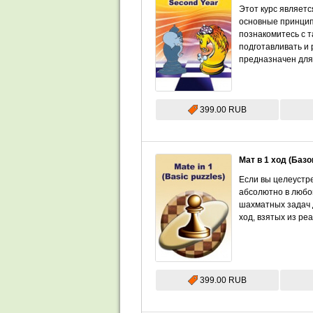
Этот курс являет
основные принцип
познакомитесь с т
подготавливать и 
предназначен для
399.00 RUB
Мат в 1 ход (Баз
Если вы целеустр
абсолютно в любо
шахматных задач д
ход, взятых из ре
399.00 RUB