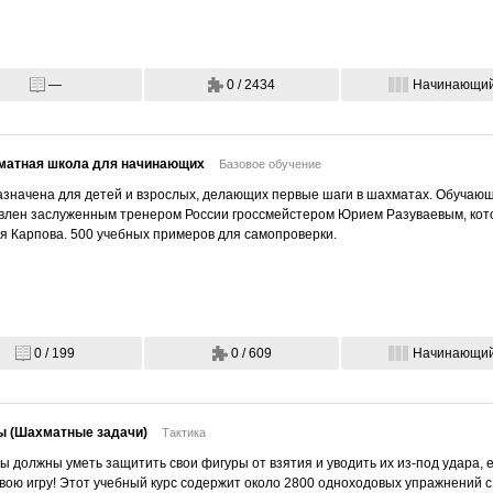
—
0 / 2434
Начинающи
атная школа для начинающих
Базовое обучение
значена для детей и взрослых, делающих первые шаги в шахматах. Обучаю
влен заслуженным тренером России гроссмейстером Юрием Разуваевым, кото
я Карпова. 500 учебных примеров для самопроверки.
0 / 199
0 / 609
Начинающи
ы (Шахматные задачи)
Тактика
вы должны уметь защитить свои фигуры от взятия и уводить их из-под удара, 
вою игру! Этот учебный курс содержит около 2800 одноходовых упражнений с