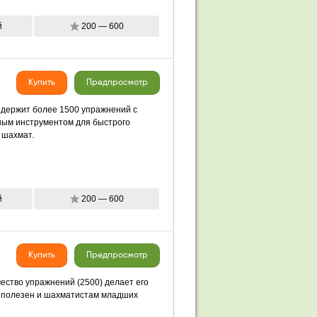
й
200 — 600
Купить
Предпросмотр
содержит более 1500 упражнений с
чным инструментом для быстрого
 шахмат.
й
200 — 600
Купить
Предпросмотр
чество упражнений (2500) делает его
т полезен и шахматистам младших