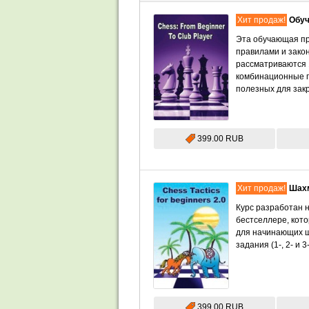
Хит продаж!
Обуч
Эта обучающая пр
правилами и закон
рассматриваются 1
комбинационные п
полезных для зак
399.00 RUB
Хит продаж!
Шахм
Курс разработан н
бестселлере, кот
для начинающих ша
задания (1-, 2- и 
399.00 RUB