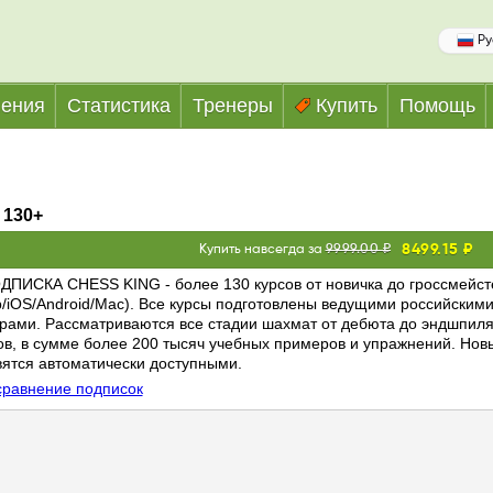
Ру
ения
Статистика
Тренеры
Купить
Помощь
 130+
8499.15 ₽
Купить навсегда за
9999.00 ₽
ИСКА CHESS KING - более 130 курсов от новичка до гроссмейсте
b/iOS/Android/Mac). Все курсы подготовлены ведущими российским
рами. Рассматриваются все стадии шахмат от дебюта до эндшпиля
в, в сумме более 200 тысяч учебных примеров и упражнений. Нов
вятся автоматически доступными.
сравнение подписок