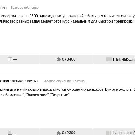
ения
Базовое обучение
с содержит около 3500 одноходовых упражнений с большим количеством фигу
оличество разных задач делает этот курс идеальным для быстрой тренировк
—
0 / 3466
Начинающи
ная тактика. Часть 1
Базовое обучение,
Тактика
актики для начинающих и шахматистов юношеских разрядов. В курсе около 24
свобождение", "Завлечение", "Вскрытие".
—
0 / 2399
Начинающи