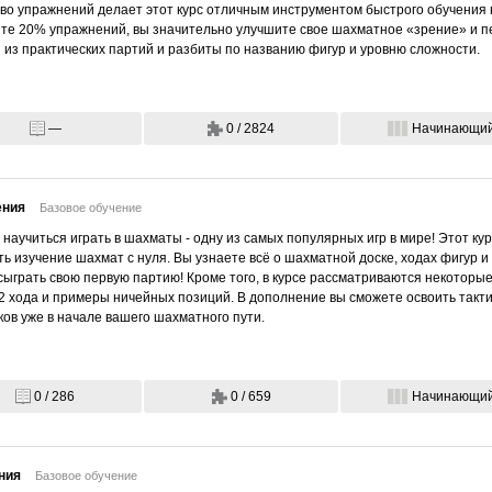
во упражнений делает этот курс отличным инструментом быстрого обучения
ите 20% упражнений, вы значительно улучшите свое шахматное «зрение» и п
из практических партий и разбиты по названию фигур и уровню сложности.
—
0 / 2824
Начинающи
ения
Базовое обучение
 научиться играть в шахматы - одну из самых популярных игр в мире! Этот кур
ь изучение шахмат с нуля. Вы узнаете всё о шахматной доске, ходах фигур 
сыграть свою первую партию! Кроме того, в курсе рассматриваются некоторые
-2 хода и примеры ничейных позиций. В дополнение вы сможете освоить такти
ов уже в начале вашего шахматного пути.
0 / 286
0 / 659
Начинающи
ния
Базовое обучение