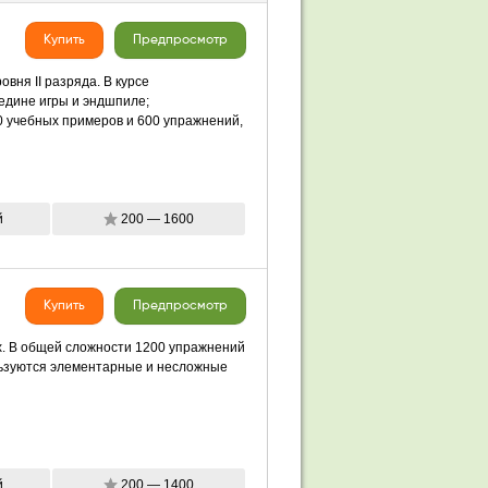
Купить
Предпросмотр
вня II разряда. В курсе
едине игры и эндшпиле;
 учебных примеров и 600 упражнений,
й
200 — 1600
Купить
Предпросмотр
х. В общей сложности 1200 упражнений
ользуются элементарные и несложные
й
200 — 1400