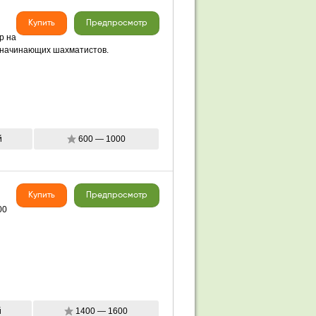
Купить
Предпросмотр
р на
и начинающих шахматистов.
й
600 — 1000
Купить
Предпросмотр
00
й
1400 — 1600