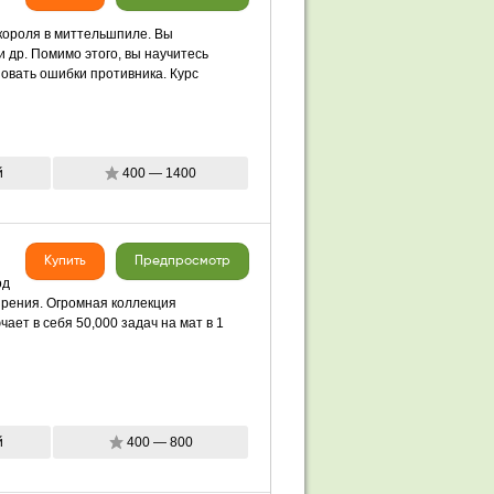
короля в миттельшпиле. Вы
 др. Помимо этого, вы научитесь
зовать ошибки противника. Курс
й
400 — 1400
Купить
Предпросмотр
од
зрения. Огромная коллекция
ет в себя 50,000 задач на мат в 1
й
400 — 800