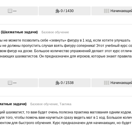
—
0 / 1430
Начинающи
2 (Шахматные задачи)
Базовое обучение
вы не можете позволить себе «зевнуть» фигуру в 1 ход, если хотите улучшать
вы не должны пропустить случая взять фигуру соперника! Этот учебный курс 
вом фигур на доске. Большое количество упражнений делает этот курс отли
инающих шахматистов. Он предназначен для игроков, которые знают правила
—
0 / 1538
Начинающи
матные задачи)
Базовое обучение,
Тактика
ий шахматист, то вам будет очень полезна практика матования одним ходом.
для того, чтобы помочь вам научиться сразу видеть мат в 1 ход. Большое коли
ентом для быстрого обучения. Курс предназначен для начинающих, но буде