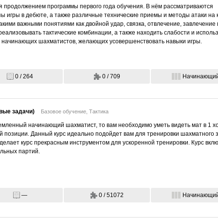
ся продолжением программы первого года обучения. В нём рассматриваются
ы игры в дебюте, а также различные технические приемы и методы атаки на 
акими важными понятиями как двойной удар, связка, отвлечение, завлечение и
реализовывать тактические комбинации, а также находить слабости и исполь
 начинающих шахматистов, желающих усовершенствовать навыки игры.
0 / 264
0 / 709
Начинающи
овые задачи)
Базовое обучение,
Тактика
емленный начинающий шахматист, то вам необходимо уметь видеть мат в 1 х
й позиции. Данный курс идеально подойдет вам для тренировки шахматного 
елает курс прекрасным инструментом для ускоренной тренировки. Курс включа
альных партий.
—
0 / 51072
Начинающи