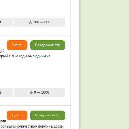
й
200 — 600
Купить
Предпросмотр
щий
рый в 70-е годы был одним из
й
0 — 1600
Купить
Предпросмотр
если
 большим количеством фигур на доске.