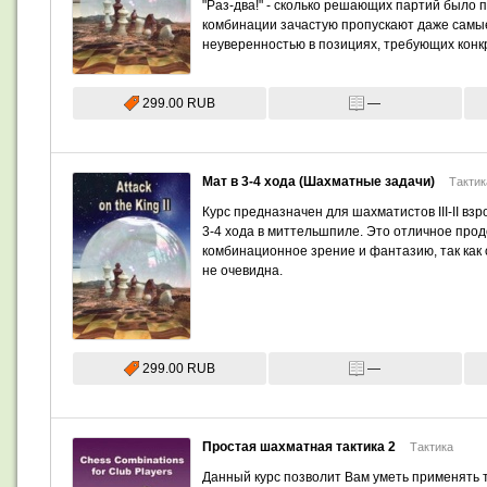
"Раз-два!" - сколько решающих партий было
комбинации зачастую пропускают даже самы
неуверенностью в позициях, требующих конк
299.00 RUB
—
Мат в 3-4 хода (Шахматные задачи)
Тактик
Курс предназначен для шахматистов III-II вз
3-4 хода в миттельшпиле. Это отличное продо
комбинационное зрение и фантазию, так как 
не очевидна.
299.00 RUB
—
Простая шахматная тактика 2
Тактика
Данный курс позволит Вам уметь применять 