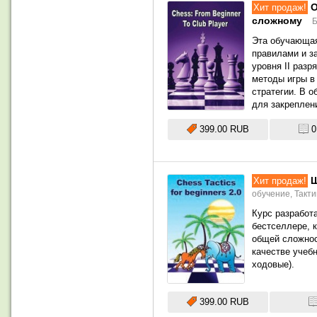
О
Хит продаж!
сложному
Б
Эта обучающая
правилами и з
уровня II разр
методы игры в
стратегии. В 
для закреплен
399.00 RUB
0
Ш
Хит продаж!
обучение,
Такти
Курс разработа
бестселлере, 
общей сложнос
качестве учебн
ходовые).
399.00 RUB