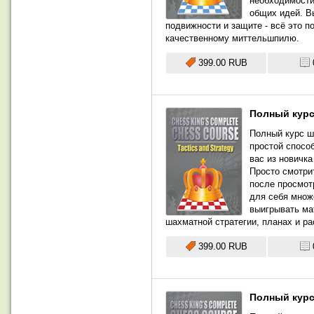
необходимости
общих идей. В
подвижности и защите - всё это 
качественному миттельшпилю.
399.00 RUB
Полный курс
Полный курс ш
простой спосо
вас из новичк
Просто смотри
после просмотр
для себя множ
выигрывать ма
шахматной стратегии, планах и р
399.00 RUB
Полный курс