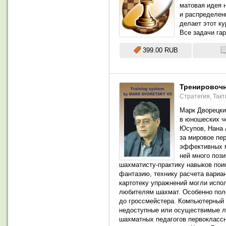
матовая идея 
и распределен
делает этот к
Все задачи га
399.00 RUB
Тренировочн
Стратегия,
Такт
Марк Дворецки
в юношеских ч
Юсупов, Нана 
за мировое пе
эффективных ме
ней много поз
шахматисту-практику навыков пои
фантазию, технику расчета вариа
картотеку упражнений могли испо
любителям шахмат. Особенно поле
до гроссмейстера. Компьютерный 
недоступные или осуществимые ли
шахматных педагогов первоклассн