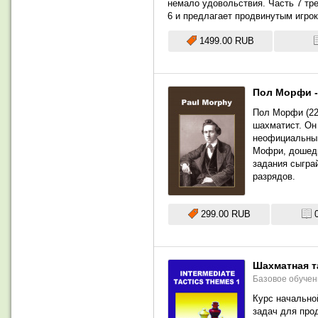
немало удовольствия. Часть 7 тр
6 и предлагает продвинутым игро
1499.00 RUB
Пол Морфи -
Пол Морфи (22
шахматист. Он
неофициальным
Мофри, дошедш
задания сыгра
разрядов.
299.00 RUB
Шахматная т
Базовое обучен
Курс начально
задач для про