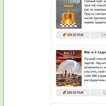
Полный курс ш
простой спосо
вас из новичк
Просто смотри
после просмотр
знание правил
399.00 RUB
Мат в 2 хода
Лучший способ
партий. Научи
возможность о
упустить свой 
себя 490 упраж
распределены 
299.00 RUB