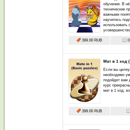
обучения. В н
технические п
важными поняти
научитесь под
использовать 
усовершенство
399.00 RUB
0
Мат в 1 ход 
Если вы целеу
необходимо ум
подойдет вам 
курс прекрасн
мат в 1 ход, в
399.00 RUB