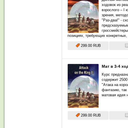
ходовок из ре
взрослого – I 
зрения, метод
"Раз-два!" - с
предсказуемым
гроссмейстеры
позициях, требующих конкретных,
299.00 RUB
Мат в 3-4 хо
Курс предназна
содержит 2500
"Атака на коро
фантазию, так 
матовая идея 
299.00 RUB