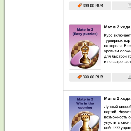
399.00 RUB
Мат в 2 ход
Курс включает
турнирных пар
на короля. Вс
уровням сложн
для быстрой т
и не встречаю
399.00 RUB
Мат в 2 хода
Лучший способ
партий. Научи
возможность о
упустить свой 
себя 900 упраж