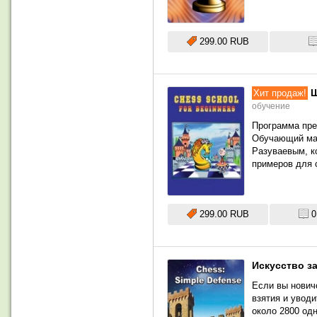
299.00 RUB
Ш
Хит продаж!
обучение
Программа пре
Обучающий ма
Разуваевым, к
примеров для 
299.00 RUB
0
Искусство з
Если вы нович
взятия и уводи
около 2800 од