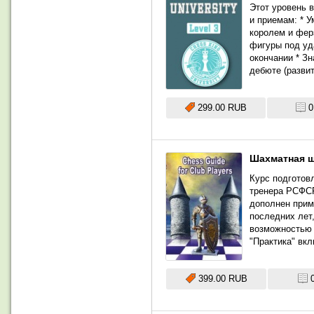
Этот уровень 
и приемам: * У
королем и фер
фигуры под уд
окончании * Зн
дебюте (разви
299.00 RUB
0
Шахматная шк
Курс подготов
тренера РСФСР
дополнен прим
последних лет
возможностью 
"Практика" вк
399.00 RUB