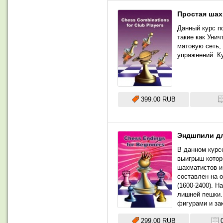
Простая шах
Данный курс п
такие как Уни
матовую сеть,
упражнений. К
399.00 RUB
Эндшпили д
В данном курс
выигрыш котор
шахматистов и
составлен на 
(1600-2400). 
лишней пешки.
фигурами и за
299.00 RUB