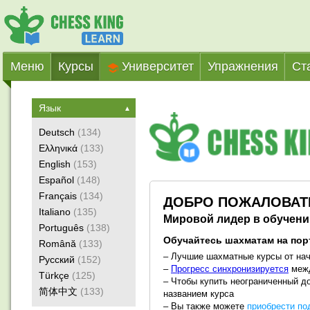
Меню
Курсы
Университет
Упражнения
Ст
Язык
▲
Deutsch
(134)
Ελληνικά
(133)
English
(153)
Español
(148)
Français
(134)
ДОБРО ПОЖАЛОВАТЬ
Italiano
(135)
Мировой лидер в обучен
Português
(138)
Обучайтесь шахматам на порт
Română
(133)
– Лучшие шахматные курсы от на
Русский
(152)
–
Прогресс синхронизируется
межд
Türkçe
(125)
– Чтобы купить неограниченный до
简体中文
(133)
названием курса
– Вы также можете
приобрести по