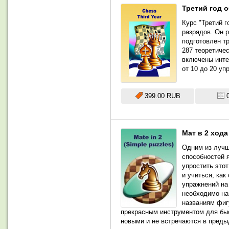
Третий год 
Курс "Третий 
разрядов. Он 
подготовлен т
287 теоретиче
включены инте
от 10 до 20 уп
399.00 RUB
Мат в 2 хода
Одним из лучш
способностей 
упростить этот
и учиться, как
упражнений на 
необходимо на
названиям фиг
прекрасным инструментом для быс
новыми и не встречаются в преды