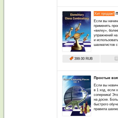
П
Хит продаж!
Если вы начин
применять про
«вилку», более
упражнений на
и использовать
шахматистов с 
399.00 RUB
Простые взя
Если вы нович
в 1 ход, если 
соперника! Эт
на доске. Бол
быстрого обуч
правила шахма