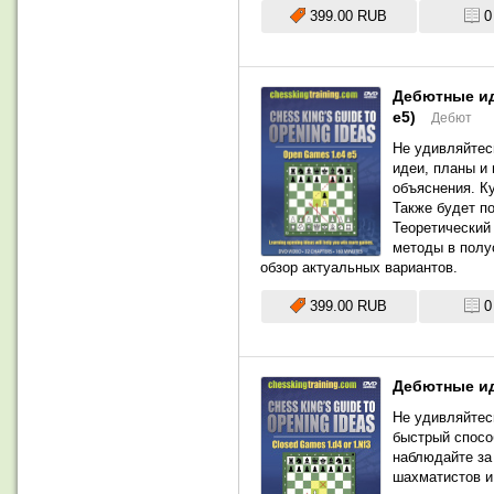
399.00 RUB
0
Дебютные ид
e5)
Дебют
Не удивляйтес
идеи, планы и
объяснения. К
Также будет п
Теоретический
методы в полу
обзор актуальных вариантов.
399.00 RUB
0
Дебютные ид
Не удивляйтес
быстрый спосо
наблюдайте за
шахматистов и