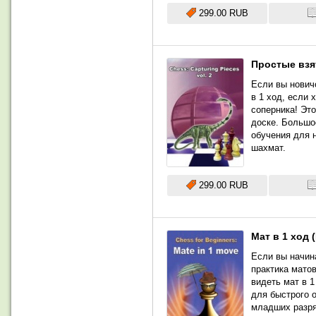
299.00 RUB
Простые взя
Если вы нович
в 1 ход, если 
соперника! Эт
доске. Большо
обучения для 
шахмат.
299.00 RUB
Мат в 1 ход
Если вы начин
практика матов
видеть мат в 
для быстрого 
младших разря