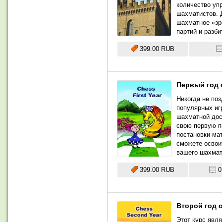
количество уп
шахматистов. 
шахматное «зр
партий и разб
399.00 RUB
Первый год 
Никогда не поз
популярных игр
шахматной дос
свою первую п
постановки мат
сможете освои
вашего шахмат
399.00 RUB
0
Второй год 
Этот курс явл